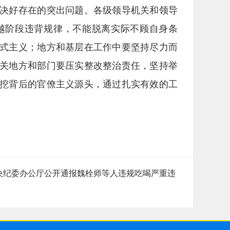
决好存在的突出问题。各级领导机关和领导
越阶段违背规律，不能脱离实际不顾自身条
式主义；地方和基层在工作中要坚持尽力而
关地方和部门要压实整改整治责任，坚持举
挖背后的官僚主义源头，通过扎实有效的工
央纪委办公厅公开通报魏栓师等人违规吃喝严重违