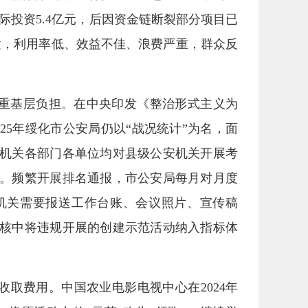
实际投资5.4亿元，后因资金链断裂部分项目已
闲置，利用率低、效益不佳、浪费严重，群众反
重基层负担。在中央印发《整治形式主义为
25年绥化市公安局仍以“战况统计”为名，面
机关各部门各单位均对县级公安机关开展考
。频繁开展排名通报，市公安局每月对月度
机关需要报送工作台账、会议照片、宣传稿
核中将违规开展的创建示范活动纳入指标体
取费用。中国农业电影电视中心在2024年