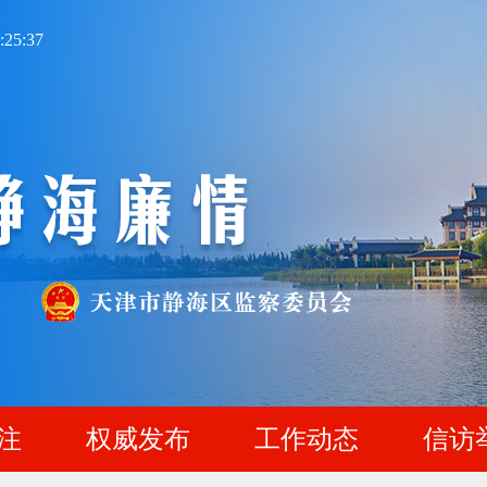
25:38
注
权威发布
工作动态
信访