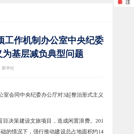
项工作机制办公室中央纪委
义为基层减负典型问题
新华社
公室会同中央纪委办公厅对3起整治形式主义
目决策建设文旅项目，造成闲置浪费。201
础的情况下，强行推动建设总占地面积约14