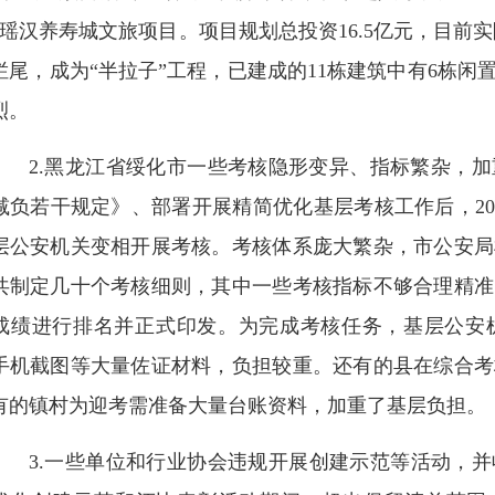
的瑶汉养寿城文旅项目。项目规划总投资16.5亿元，目前
烂尾，成为“半拉子”工程，已建成的11栋建筑中有6栋
烈。
2.黑龙江省绥化市一些考核隐形变异、指标繁杂，加
减负若干规定》、部署开展精简优化基层考核工作后，20
层公安机关变相开展考核。考核体系庞大繁杂，市公安局
共制定几十个考核细则，其中一些考核指标不够合理精准
成绩进行排名并正式印发。为完成考核任务，基层公安
手机截图等大量佐证材料，负担较重。还有的县在综合考
有的镇村为迎考需准备大量台账资料，加重了基层负担。
3.一些单位和行业协会违规开展创建示范等活动，并收