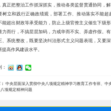
，真正把整治工作抓深抓实，推动各类监督贯通协同，解
要树立和践行正确政绩观，部署工作、推动落实不能超
不能超出财政等承受能力，防止上级官僚主义催生下级形
量力而行，不搞层层加码，力戒华而不实、弄虚作假。有
三、系统整改，既要坚决纠治形式主义问题表现，又要深
断提高作风建设水平。
到：
篇：
中央层面深入贯彻中央八项规定精神学习教育工作专班、中
央八项规定精神问题