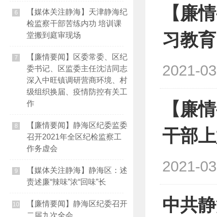
【廉情
【媒体关注静海】天津静海纪
6
检监察干部苦练内功 培训课
习教育
堂搬到庭审现场
【廉情要闻】区委常委、区纪
7
2021-03
委书记、区监委主任沈洁同志
深入中旺镇调研营商环境、村
级组织换届、疫情防控有关工
作
【廉情
【廉情要闻】静海区纪委监委
8
干部上
召开2021年全区纪检监察工
作务虚会
2021-03
【媒体关注静海】静海区：述
9
责述廉“辣味”浓“回味”长
中共静
【廉情要闻】静海区纪委召开
10
二届九次全会